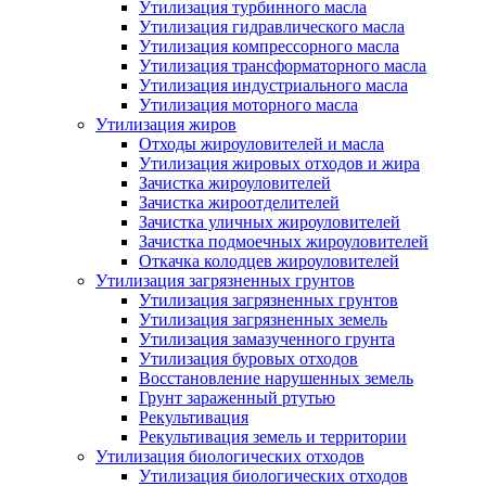
Утилизация турбинного масла
Утилизация гидравлического масла
Утилизация компрессорного масла
Утилизация трансформаторного масла
Утилизация индустриального масла
Утилизация моторного масла
Утилизация жиров
Отходы жироуловителей и масла
Утилизация жировых отходов и жира
Зачистка жироуловителей
Зачистка жироотделителей
Зачистка уличных жироуловителей
Зачистка подмоечных жироуловителей
Откачка колодцев жироуловителей
Утилизация загрязненных грунтов
Утилизация загрязненных грунтов
Утилизация загрязненных земель
Утилизация замазученного грунта
Утилизация буровых отходов
Восстановление нарушенных земель
Грунт зараженный ртутью
Рекультивация
Рекультивация земель и территории
Утилизация биологических отходов
Утилизация биологических отходов