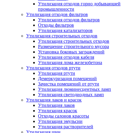
Утилизация отходов горно добывающей
промышленности
Утилизация отходов фильтров
Утилизация отходов фильтров
Отходы фильтров
Утилизация катализаторов
Утилизация строительных отходов
Утилизация строительных отходов
Размещение строительного мусора
Установка боковых заграждений
Утилизация отходов кабеля
Утилизация лома железобетона
Утилизация отходов ртути
Утилизация ртути
Демеркуризация помещений
Зачистка помещений от ртути
Утилизация люминесцентных ламп
Утилизация светодиодных ламп
Утилизация лаков и красок
Утилизация лаков
Утилизация красок
Отходы салонов красоты
Утилизация эмульсии
Утилизация растворителей
Утилизация шин