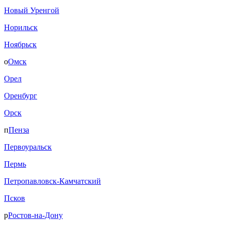
Новый Уренгой
Норильск
Ноябрьск
о
Омск
Орел
Оренбург
Орск
п
Пенза
Первоуральск
Пермь
Петропавловск-Камчатский
Псков
р
Ростов-на-Дону