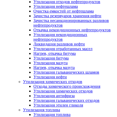
Утилизация отходов нефтепродуктов
Утилизация нефтешлама
Очистка емкостей от нефтешлама
Зачистка резервуаров хранения нефти
Зачистка несанкционированных разливов
нефтепродуктов
Откачка некондиционных нефтепродуктов
Утилизация некондиционных
нефтепродуктов
Ликвидация разливов нефти
Утилизация отработанных масел
Нагрев, откачка битума
Утилизация битума
Утилизация мазута
Нагрев, откачка мазута
Утилизация гальванических шламов
Утилизация нефти
Утилизация химических отходов
Отходы химического происхождения
Утилизация химических отходов
Утилизация антифриза
Утилизация гальванических отходов
Утилизация этилен гликоля
Утилизация топлива
Утилизация топлива