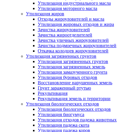
Утилизация индустриального масла
Утилизация моторного масла
Утилизация жиров
Отходы жироуловителей и масла
Утилизация жировых отходов и жира
Зачистка жироуловителей
Зачистка жироотделителей
Зачистка уличных жироуловителей
Зачистка подмоечных жироуловителей
Откачка колодцев жироуловителей
Утилизация загрязненных грунтов
Утилизация загрязненных грунтов
Утилизация загрязненных земель
Утилизация замазученного грунта
Утилизация буровых отходов
Восстановление нарушенных земель
Грунт зараженный ртутью
Рекультивация
Рекультивация земель и территории
Утилизация биологических отходов
Утилизация биологических отходов
Утилизация биогумуса
Утилизация отходов падежа животных
Утилизация падежа скота
Утилизация падежа коров