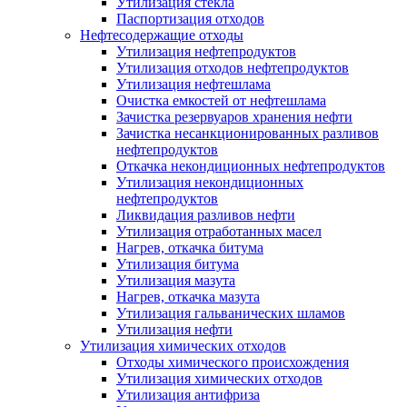
Утилизация стекла
Паспортизация отходов
Нефтесодержащие отходы
Утилизация нефтепродуктов
Утилизация отходов нефтепродуктов
Утилизация нефтешлама
Очистка емкостей от нефтешлама
Зачистка резервуаров хранения нефти
Зачистка несанкционированных разливов
нефтепродуктов
Откачка некондиционных нефтепродуктов
Утилизация некондиционных
нефтепродуктов
Ликвидация разливов нефти
Утилизация отработанных масел
Нагрев, откачка битума
Утилизация битума
Утилизация мазута
Нагрев, откачка мазута
Утилизация гальванических шламов
Утилизация нефти
Утилизация химических отходов
Отходы химического происхождения
Утилизация химических отходов
Утилизация антифриза