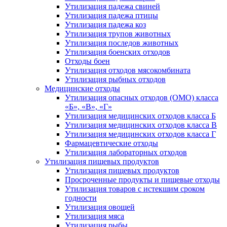
Утилизация падежа свиней
Утилизация падежа птицы
Утилизация падежа коз
Утилизация трупов животных
Утилизация последов животных
Утилизация боенских отходов
Отходы боен
Утилизация отходов мясокомбината
Утилизация рыбных отходов
Медицинские отходы
Утилизация опасных отходов (ОМО) класса
«Б», «В», «Г»
Утилизация медицинских отходов класса Б
Утилизация медицинских отходов класса В
Утилизация медицинских отходов класса Г
Фармацевтические отходы
Утилизация лабораторных отходов
Утилизация пищевых продуктов
Утилизация пищевых продуктов
Просроченные продукты и пищевые отходы
Утилизация товаров с истекшим сроком
годности
Утилизация овощей
Утилизация мяса
Утилизация рыбы