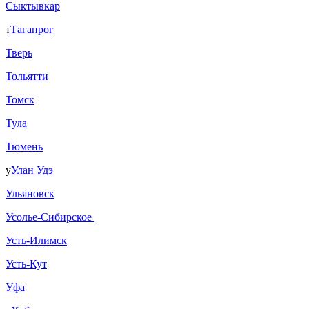
Сыктывкар
т
Таганрог
Тверь
Тольятти
Томск
Тула
Тюмень
у
Улан Удэ
Ульяновск
Усолье-Сибирское
Усть-Илимск
Усть-Кут
Уфа