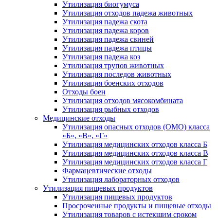
Утилизация биогумуса
Утилизация отходов падежа животных
Утилизация падежа скота
Утилизация падежа коров
Утилизация падежа свиней
Утилизация падежа птицы
Утилизация падежа коз
Утилизация трупов животных
Утилизация последов животных
Утилизация боенских отходов
Отходы боен
Утилизация отходов мясокомбината
Утилизация рыбных отходов
Медицинские отходы
Утилизация опасных отходов (ОМО) класса
«Б», «В», «Г»
Утилизация медицинских отходов класса Б
Утилизация медицинских отходов класса В
Утилизация медицинских отходов класса Г
Фармацевтические отходы
Утилизация лабораторных отходов
Утилизация пищевых продуктов
Утилизация пищевых продуктов
Просроченные продукты и пищевые отходы
Утилизация товаров с истекшим сроком