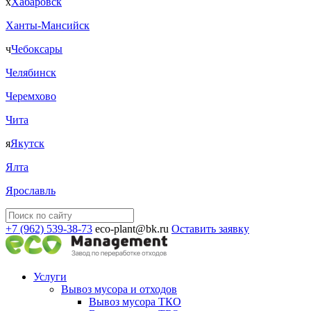
х
Хабаровск
Ханты-Мансийск
ч
Чебоксары
Челябинск
Черемхово
Чита
я
Якутск
Ялта
Ярославль
+7 (962) 539-38-73
eco-plant@bk.ru
Оставить заявку
Услуги
Вывоз мусора и отходов
Вывоз мусора ТКО