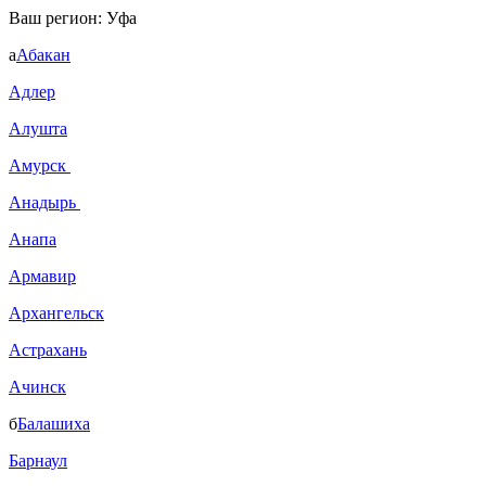
Ваш регион:
Уфа
а
Абакан
Адлер
Алушта
Амурск
Анадырь
Анапа
Армавир
Архангельск
Астрахань
Ачинск
б
Балашиха
Барнаул