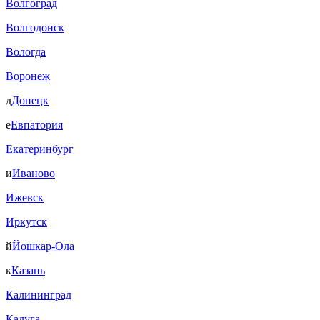
Волгоград
Волгодонск
Вологда
Воронеж
д
Донецк
е
Евпатория
Екатеринбург
и
Иваново
Ижевск
Иркутск
й
Йошкар-Ола
к
Казань
Калининград
Калуга