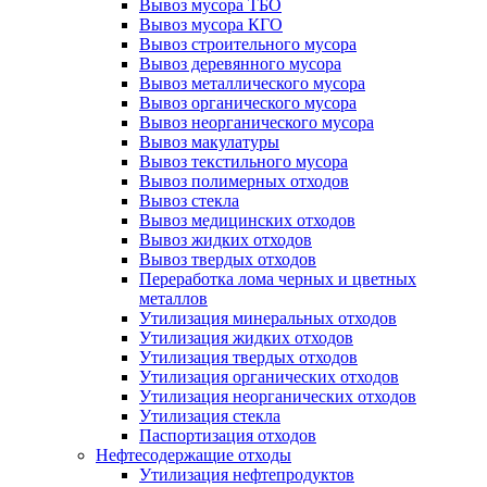
Вывоз мусора ТБО
Вывоз мусора КГО
Вывоз строительного мусора
Вывоз деревянного мусора
Вывоз металлического мусора
Вывоз органического мусора
Вывоз неорганического мусора
Вывоз макулатуры
Вывоз текстильного мусора
Вывоз полимерных отходов
Вывоз стекла
Вывоз медицинских отходов
Вывоз жидких отходов
Вывоз твердых отходов
Переработка лома черных и цветных
металлов
Утилизация минеральных отходов
Утилизация жидких отходов
Утилизация твердых отходов
Утилизация органических отходов
Утилизация неорганических отходов
Утилизация стекла
Паспортизация отходов
Нефтесодержащие отходы
Утилизация нефтепродуктов