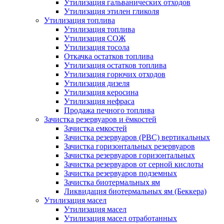
Утилизация гальванических отходов
Утилизация этилен гликоля
Утилизация топлива
Утилизация топлива
Утилизация СОЖ
Утилизация тосола
Откачка остатков топлива
Утилизация остатков топлива
Утилизация горючих отходов
Утилизация дизеля
Утилизация керосина
Утилизация нефраса
Продажа печного топлива
Зачистка резервуаров и ёмкостей
Зачистка емкостей
Зачистка резервуаров (РВС) вертикальных
Зачистка горизонтальных резервуаров
Зачистка резервуаров горизонтальных
Зачистка резервуаров от серной кислоты
Зачистка резервуаров подземных
Зачистка биотермальных ям
Ликвидация биотермальных ям (Беккера)
Утилизация масел
Утилизация масел
Утилизация масел отработанных