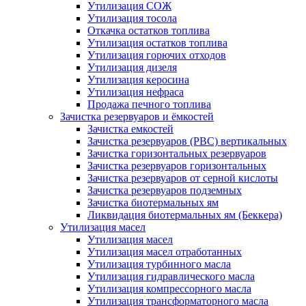
Утилизация СОЖ
Утилизация тосола
Откачка остатков топлива
Утилизация остатков топлива
Утилизация горючих отходов
Утилизация дизеля
Утилизация керосина
Утилизация нефраса
Продажа печного топлива
Зачистка резервуаров и ёмкостей
Зачистка емкостей
Зачистка резервуаров (РВС) вертикальных
Зачистка горизонтальных резервуаров
Зачистка резервуаров горизонтальных
Зачистка резервуаров от серной кислоты
Зачистка резервуаров подземных
Зачистка биотермальных ям
Ликвидация биотермальных ям (Беккера)
Утилизация масел
Утилизация масел
Утилизация масел отработанных
Утилизация турбинного масла
Утилизация гидравлического масла
Утилизация компрессорного масла
Утилизация трансформаторного масла