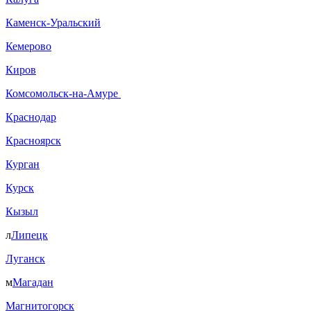
Каменск-Уральский
Кемерово
Киров
Комсомольск-на-Амуре
Краснодар
Красноярск
Курган
Курск
Кызыл
л
Липецк
Луганск
м
Магадан
Магнитогорск