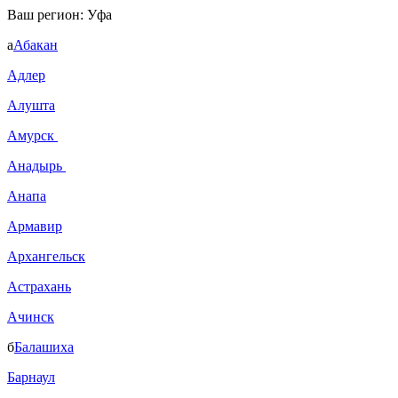
Ваш регион:
Уфа
а
Абакан
Адлер
Алушта
Амурск
Анадырь
Анапа
Армавир
Архангельск
Астрахань
Ачинск
б
Балашиха
Барнаул