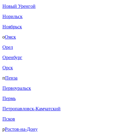
Новый Уренгой
Норильск
Ноябрьск
о
Омск
Орел
Оренбург
Орск
п
Пенза
Первоуральск
Пермь
Петропавловск-Камчатский
Псков
р
Ростов-на-Дону