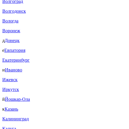
Волгоград
Волгодонск
Вологда
Воронеж
д
Донецк
е
Евпатория
Екатеринбург
и
Иваново
Ижевск
Иркутск
й
Йошкар-Ола
к
Казань
Калининград
Калуга