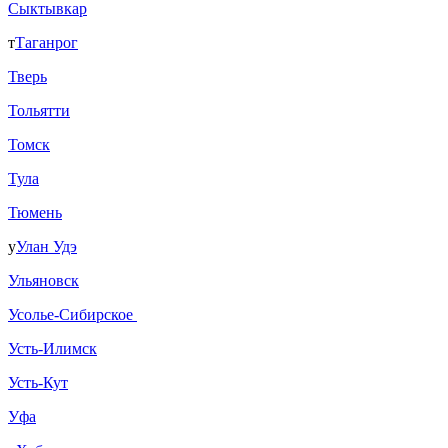
Сыктывкар
т
Таганрог
Тверь
Тольятти
Томск
Тула
Тюмень
у
Улан Удэ
Ульяновск
Усолье-Сибирское
Усть-Илимск
Усть-Кут
Уфа