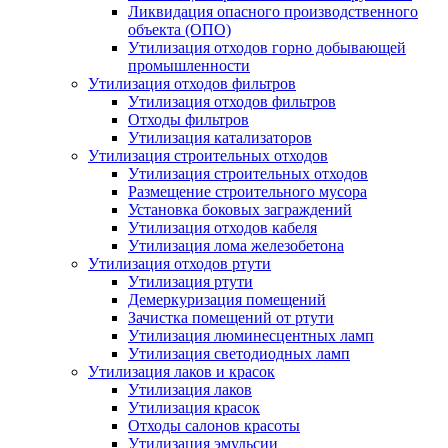
Ликвидация опасного производственного
объекта (ОПО)
Утилизация отходов горно добывающей
промышленности
Утилизация отходов фильтров
Утилизация отходов фильтров
Отходы фильтров
Утилизация катализаторов
Утилизация строительных отходов
Утилизация строительных отходов
Размещение строительного мусора
Установка боковых заграждений
Утилизация отходов кабеля
Утилизация лома железобетона
Утилизация отходов ртути
Утилизация ртути
Демеркуризация помещений
Зачистка помещений от ртути
Утилизация люминесцентных ламп
Утилизация светодиодных ламп
Утилизация лаков и красок
Утилизация лаков
Утилизация красок
Отходы салонов красоты
Утилизация эмульсии