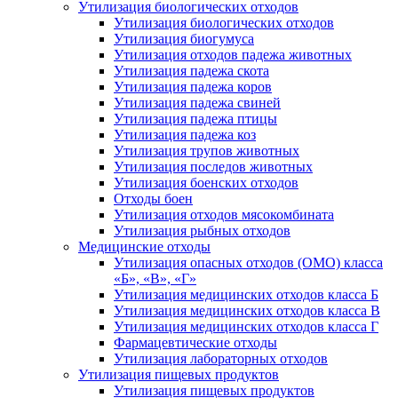
Утилизация биологических отходов
Утилизация биологических отходов
Утилизация биогумуса
Утилизация отходов падежа животных
Утилизация падежа скота
Утилизация падежа коров
Утилизация падежа свиней
Утилизация падежа птицы
Утилизация падежа коз
Утилизация трупов животных
Утилизация последов животных
Утилизация боенских отходов
Отходы боен
Утилизация отходов мясокомбината
Утилизация рыбных отходов
Медицинские отходы
Утилизация опасных отходов (ОМО) класса
«Б», «В», «Г»
Утилизация медицинских отходов класса Б
Утилизация медицинских отходов класса В
Утилизация медицинских отходов класса Г
Фармацевтические отходы
Утилизация лабораторных отходов
Утилизация пищевых продуктов
Утилизация пищевых продуктов