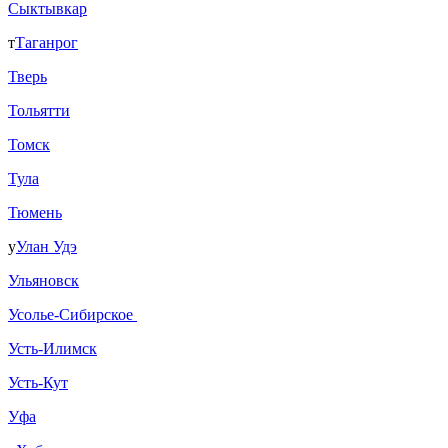
Сыктывкар
т
Таганрог
Тверь
Тольятти
Томск
Тула
Тюмень
у
Улан Удэ
Ульяновск
Усолье-Сибирское
Усть-Илимск
Усть-Кут
Уфа