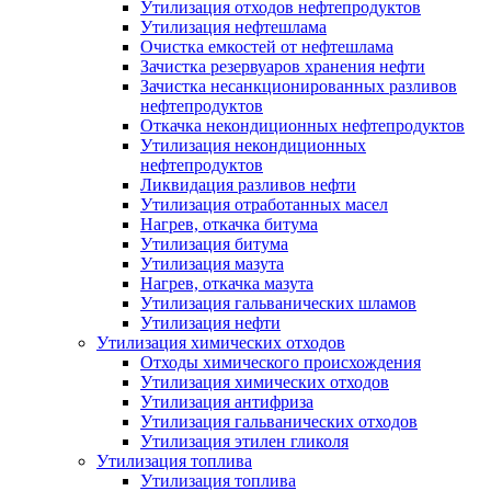
Утилизация отходов нефтепродуктов
Утилизация нефтешлама
Очистка емкостей от нефтешлама
Зачистка резервуаров хранения нефти
Зачистка несанкционированных разливов
нефтепродуктов
Откачка некондиционных нефтепродуктов
Утилизация некондиционных
нефтепродуктов
Ликвидация разливов нефти
Утилизация отработанных масел
Нагрев, откачка битума
Утилизация битума
Утилизация мазута
Нагрев, откачка мазута
Утилизация гальванических шламов
Утилизация нефти
Утилизация химических отходов
Отходы химического происхождения
Утилизация химических отходов
Утилизация антифриза
Утилизация гальванических отходов
Утилизация этилен гликоля
Утилизация топлива
Утилизация топлива