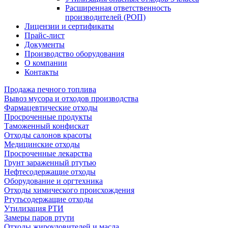
Расширенная ответственность
производителей (РОП)
Лицензии и сертификаты
Прайс-лист
Документы
Производство оборудования
О компании
Контакты
Продажа печного топлива
Вывоз мусора и отходов производства
Фармацевтические отходы
Просроченные продукты
Таможенный конфискат
Отходы салонов красоты
Медицинские отходы
Просроченные лекарства
Грунт зараженный ртутью
Нефтесодержащие отходы
Оборудование и оргтехника
Отходы химического происхождения
Ртутьсодержащие отходы
Утилизация РТИ
Замеры паров ртути
Отходы жироуловителей и масла