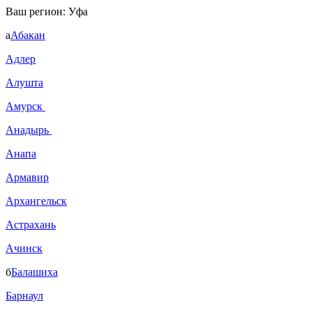
Ваш регион:
Уфа
а
Абакан
Адлер
Алушта
Амурск
Анадырь
Анапа
Армавир
Архангельск
Астрахань
Ачинск
б
Балашиха
Барнаул