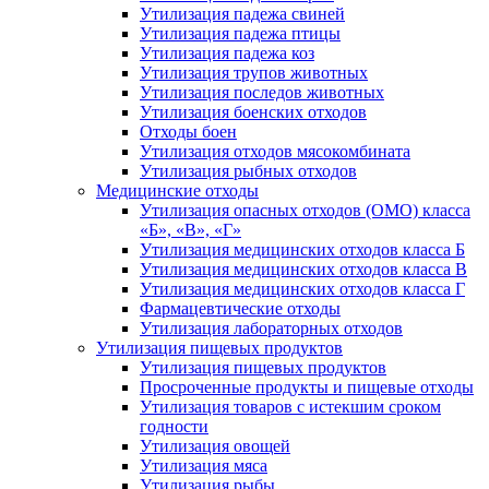
Утилизация падежа свиней
Утилизация падежа птицы
Утилизация падежа коз
Утилизация трупов животных
Утилизация последов животных
Утилизация боенских отходов
Отходы боен
Утилизация отходов мясокомбината
Утилизация рыбных отходов
Медицинские отходы
Утилизация опасных отходов (ОМО) класса
«Б», «В», «Г»
Утилизация медицинских отходов класса Б
Утилизация медицинских отходов класса В
Утилизация медицинских отходов класса Г
Фармацевтические отходы
Утилизация лабораторных отходов
Утилизация пищевых продуктов
Утилизация пищевых продуктов
Просроченные продукты и пищевые отходы
Утилизация товаров с истекшим сроком
годности
Утилизация овощей
Утилизация мяса
Утилизация рыбы