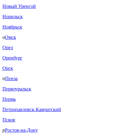
Новый Уренгой
Норильск
Ноябрьск
о
Омск
Орел
Оренбург
Орск
п
Пенза
Первоуральск
Пермь
Петропавловск-Камчатский
Псков
р
Ростов-на-Дону