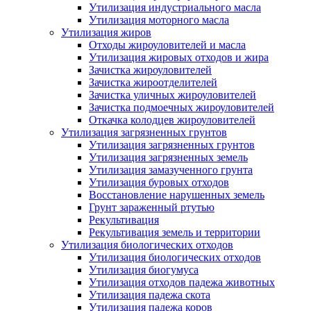
Утилизация индустриального масла
Утилизация моторного масла
Утилизация жиров
Отходы жироуловителей и масла
Утилизация жировых отходов и жира
Зачистка жироуловителей
Зачистка жироотделителей
Зачистка уличных жироуловителей
Зачистка подмоечных жироуловителей
Откачка колодцев жироуловителей
Утилизация загрязненных грунтов
Утилизация загрязненных грунтов
Утилизация загрязненных земель
Утилизация замазученного грунта
Утилизация буровых отходов
Восстановление нарушенных земель
Грунт зараженный ртутью
Рекультивация
Рекультивация земель и территории
Утилизация биологических отходов
Утилизация биологических отходов
Утилизация биогумуса
Утилизация отходов падежа животных
Утилизация падежа скота
Утилизация падежа коров