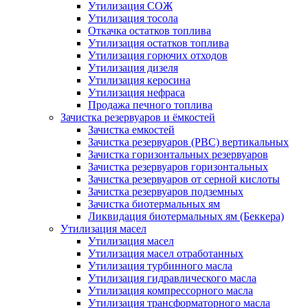
Утилизация СОЖ
Утилизация тосола
Откачка остатков топлива
Утилизация остатков топлива
Утилизация горючих отходов
Утилизация дизеля
Утилизация керосина
Утилизация нефраса
Продажа печного топлива
Зачистка резервуаров и ёмкостей
Зачистка емкостей
Зачистка резервуаров (РВС) вертикальных
Зачистка горизонтальных резервуаров
Зачистка резервуаров горизонтальных
Зачистка резервуаров от серной кислоты
Зачистка резервуаров подземных
Зачистка биотермальных ям
Ликвидация биотермальных ям (Беккера)
Утилизация масел
Утилизация масел
Утилизация масел отработанных
Утилизация турбинного масла
Утилизация гидравлического масла
Утилизация компрессорного масла
Утилизация трансформаторного масла