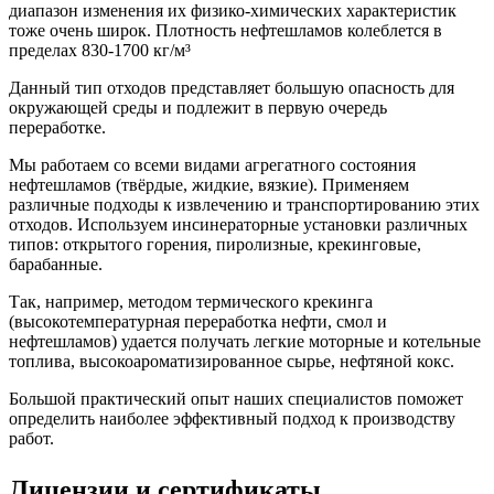
диапазон изменения их физико-химических характеристик
тоже очень широк. Плотность нефтешламов колеблется в
пределах 830-1700 кг/м³
Данный тип отходов представляет большую опасность для
окружающей среды и подлежит в первую очередь
переработке.
Мы работаем со всеми видами агрегатного состояния
нефтешламов (твёрдые, жидкие, вязкие). Применяем
различные подходы к извлечению и транспортированию этих
отходов. Используем инсинераторные установки различных
типов: открытого горения, пиролизные, крекинговые,
барабанные.
Так, например, методом термического крекинга
(высокотемпературная переработка нефти, смол и
нефтешламов) удается получать легкие моторные и котельные
топлива, высокоароматизированное сырье, нефтяной кокс.
Большой практический опыт наших специалистов поможет
определить наиболее эффективный подход к производству
работ.
Лицензии и сертификаты