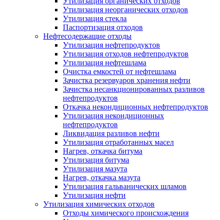
Утилизация органических отходов
Утилизация неорганических отходов
Утилизация стекла
Паспортизация отходов
Нефтесодержащие отходы
Утилизация нефтепродуктов
Утилизация отходов нефтепродуктов
Утилизация нефтешлама
Очистка емкостей от нефтешлама
Зачистка резервуаров хранения нефти
Зачистка несанкционированных разливов
нефтепродуктов
Откачка некондиционных нефтепродуктов
Утилизация некондиционных
нефтепродуктов
Ликвидация разливов нефти
Утилизация отработанных масел
Нагрев, откачка битума
Утилизация битума
Утилизация мазута
Нагрев, откачка мазута
Утилизация гальванических шламов
Утилизация нефти
Утилизация химических отходов
Отходы химического происхождения