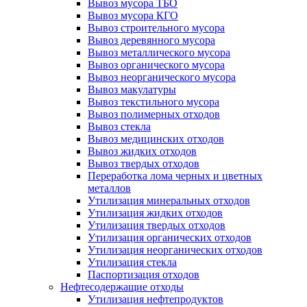
Вывоз мусора ТБО
Вывоз мусора КГО
Вывоз строительного мусора
Вывоз деревянного мусора
Вывоз металлического мусора
Вывоз органического мусора
Вывоз неорганического мусора
Вывоз макулатуры
Вывоз текстильного мусора
Вывоз полимерных отходов
Вывоз стекла
Вывоз медицинских отходов
Вывоз жидких отходов
Вывоз твердых отходов
Переработка лома черных и цветных
металлов
Утилизация минеральных отходов
Утилизация жидких отходов
Утилизация твердых отходов
Утилизация органических отходов
Утилизация неорганических отходов
Утилизация стекла
Паспортизация отходов
Нефтесодержащие отходы
Утилизация нефтепродуктов