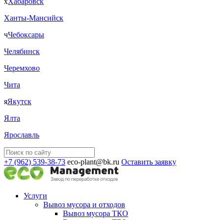
х
Хабаровск
Ханты-Мансийск
ч
Чебоксары
Челябинск
Черемхово
Чита
я
Якутск
Ялта
Ярославль
+7 (962) 539-38-73
eco-plant@bk.ru
Оставить заявку
Услуги
Вывоз мусора и отходов
Вывоз мусора ТКО