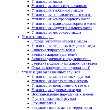
Утилизация масел
Утилизация масел отработанных
Утилизация турбинного масла
Утилизация гидравлического масла
Утилизация компрессорного масла
Утилизация трансформаторного масла
Утилизация индустриального масла
Утилизация моторного масла
Утилизация жиров
Отходы жироуловителей и масла
Утилизация жировых отходов и жира
Зачистка жироуловителей
Зачистка жироотделителей
Зачистка уличных жироуловителей
Зачистка подмоечных жироуловителей
Откачка колодцев жироуловителей
Утилизация загрязненных грунтов
Утилизация загрязненных грунтов
Утилизация загрязненных земель
Утилизация замазученного грунта
Утилизация буровых отходов
Восстановление нарушенных земель
Грунт зараженный ртутью
Рекультивация
Рекультивация земель и территории