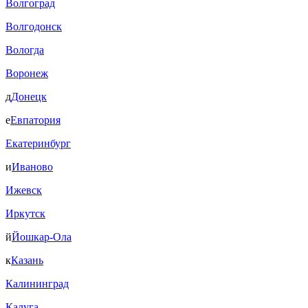
Волгоград
Волгодонск
Вологда
Воронеж
д
Донецк
е
Евпатория
Екатеринбург
и
Иваново
Ижевск
Иркутск
й
Йошкар-Ола
к
Казань
Калининград
Калуга