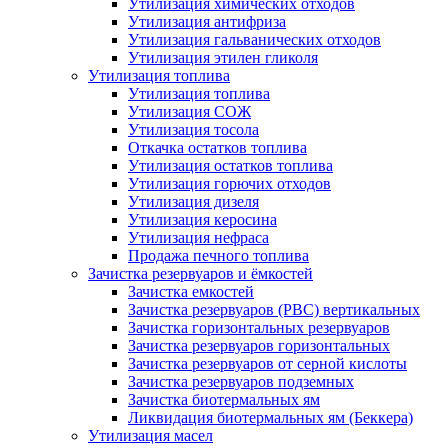
Утилизация химических отходов
Утилизация антифриза
Утилизация гальванических отходов
Утилизация этилен гликоля
Утилизация топлива
Утилизация топлива
Утилизация СОЖ
Утилизация тосола
Откачка остатков топлива
Утилизация остатков топлива
Утилизация горючих отходов
Утилизация дизеля
Утилизация керосина
Утилизация нефраса
Продажа печного топлива
Зачистка резервуаров и ёмкостей
Зачистка емкостей
Зачистка резервуаров (РВС) вертикальных
Зачистка горизонтальных резервуаров
Зачистка резервуаров горизонтальных
Зачистка резервуаров от серной кислоты
Зачистка резервуаров подземных
Зачистка биотермальных ям
Ликвидация биотермальных ям (Беккера)
Утилизация масел