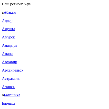
Ваш регион:
Уфа
а
Абакан
Адлер
Алушта
Амурск
Анадырь
Анапа
Армавир
Архангельск
Астрахань
Ачинск
б
Балашиха
Барнаул