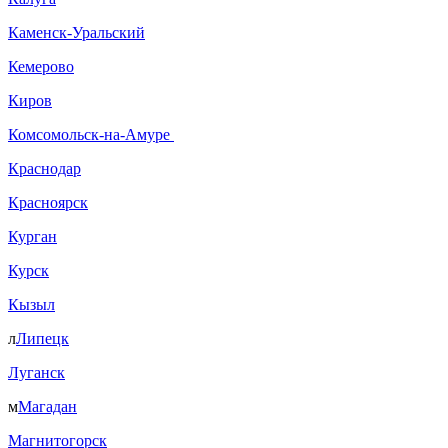
Каменск-Уральский
Кемерово
Киров
Комсомольск-на-Амуре
Краснодар
Красноярск
Курган
Курск
Кызыл
л
Липецк
Луганск
м
Магадан
Магнитогорск