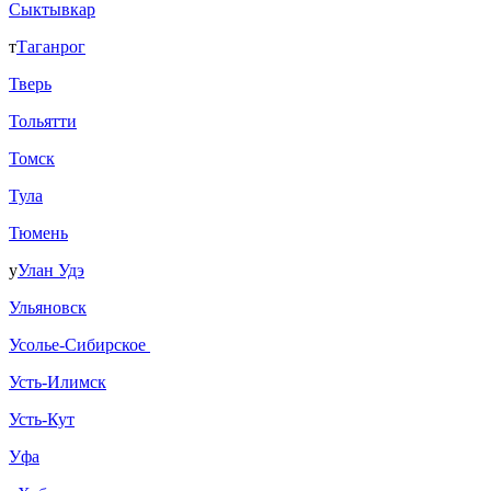
Сыктывкар
т
Таганрог
Тверь
Тольятти
Томск
Тула
Тюмень
у
Улан Удэ
Ульяновск
Усолье-Сибирское
Усть-Илимск
Усть-Кут
Уфа