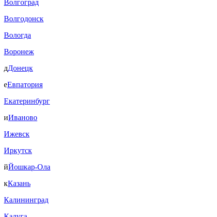
Волгоград
Волгодонск
Вологда
Воронеж
д
Донецк
е
Евпатория
Екатеринбург
и
Иваново
Ижевск
Иркутск
й
Йошкар-Ола
к
Казань
Калининград
Калуга