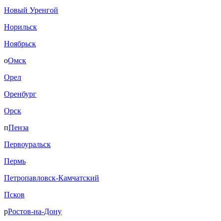
Новый Уренгой
Норильск
Ноябрьск
о
Омск
Орел
Оренбург
Орск
п
Пенза
Первоуральск
Пермь
Петропавловск-Камчатский
Псков
р
Ростов-на-Дону