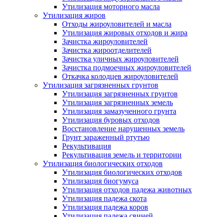
Утилизация моторного масла
Утилизация жиров
Отходы жироуловителей и масла
Утилизация жировых отходов и жира
Зачистка жироуловителей
Зачистка жироотделителей
Зачистка уличных жироуловителей
Зачистка подмоечных жироуловителей
Откачка колодцев жироуловителей
Утилизация загрязненных грунтов
Утилизация загрязненных грунтов
Утилизация загрязненных земель
Утилизация замазученного грунта
Утилизация буровых отходов
Восстановление нарушенных земель
Грунт зараженный ртутью
Рекультивация
Рекультивация земель и территории
Утилизация биологических отходов
Утилизация биологических отходов
Утилизация биогумуса
Утилизация отходов падежа животных
Утилизация падежа скота
Утилизация падежа коров
Утилизация падежа свиней