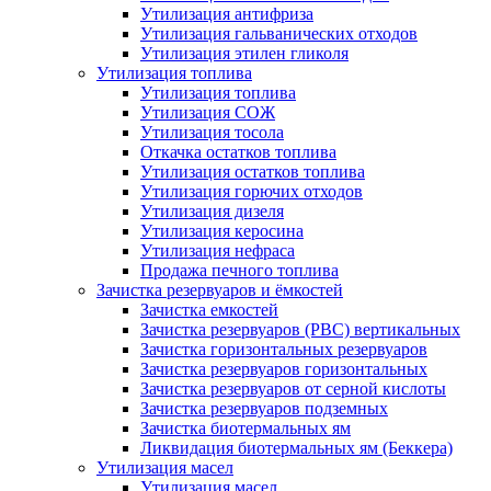
Утилизация антифриза
Утилизация гальванических отходов
Утилизация этилен гликоля
Утилизация топлива
Утилизация топлива
Утилизация СОЖ
Утилизация тосола
Откачка остатков топлива
Утилизация остатков топлива
Утилизация горючих отходов
Утилизация дизеля
Утилизация керосина
Утилизация нефраса
Продажа печного топлива
Зачистка резервуаров и ёмкостей
Зачистка емкостей
Зачистка резервуаров (РВС) вертикальных
Зачистка горизонтальных резервуаров
Зачистка резервуаров горизонтальных
Зачистка резервуаров от серной кислоты
Зачистка резервуаров подземных
Зачистка биотермальных ям
Ликвидация биотермальных ям (Беккера)
Утилизация масел
Утилизация масел