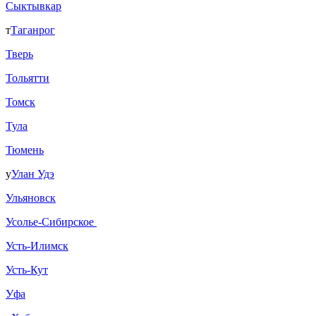
Сыктывкар
т
Таганрог
Тверь
Тольятти
Томск
Тула
Тюмень
у
Улан Удэ
Ульяновск
Усолье-Сибирское
Усть-Илимск
Усть-Кут
Уфа