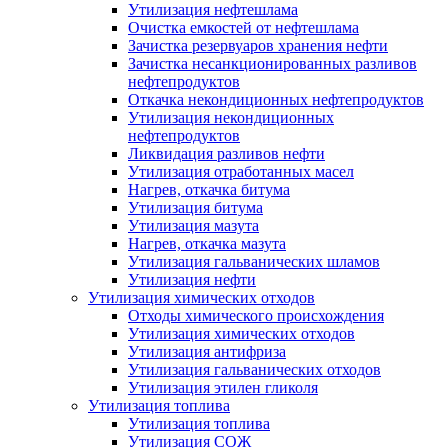
Утилизация нефтешлама
Очистка емкостей от нефтешлама
Зачистка резервуаров хранения нефти
Зачистка несанкционированных разливов
нефтепродуктов
Откачка некондиционных нефтепродуктов
Утилизация некондиционных
нефтепродуктов
Ликвидация разливов нефти
Утилизация отработанных масел
Нагрев, откачка битума
Утилизация битума
Утилизация мазута
Нагрев, откачка мазута
Утилизация гальванических шламов
Утилизация нефти
Утилизация химических отходов
Отходы химического происхождения
Утилизация химических отходов
Утилизация антифриза
Утилизация гальванических отходов
Утилизация этилен гликоля
Утилизация топлива
Утилизация топлива
Утилизация СОЖ