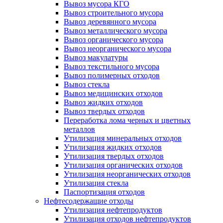
Вывоз мусора КГО
Вывоз строительного мусора
Вывоз деревянного мусора
Вывоз металлического мусора
Вывоз органического мусора
Вывоз неорганического мусора
Вывоз макулатуры
Вывоз текстильного мусора
Вывоз полимерных отходов
Вывоз стекла
Вывоз медицинских отходов
Вывоз жидких отходов
Вывоз твердых отходов
Переработка лома черных и цветных
металлов
Утилизация минеральных отходов
Утилизация жидких отходов
Утилизация твердых отходов
Утилизация органических отходов
Утилизация неорганических отходов
Утилизация стекла
Паспортизация отходов
Нефтесодержащие отходы
Утилизация нефтепродуктов
Утилизация отходов нефтепродуктов