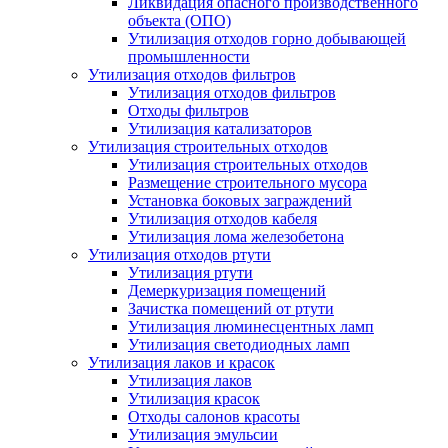
Ликвидация опасного производственного
объекта (ОПО)
Утилизация отходов горно добывающей
промышленности
Утилизация отходов фильтров
Утилизация отходов фильтров
Отходы фильтров
Утилизация катализаторов
Утилизация строительных отходов
Утилизация строительных отходов
Размещение строительного мусора
Установка боковых заграждений
Утилизация отходов кабеля
Утилизация лома железобетона
Утилизация отходов ртути
Утилизация ртути
Демеркуризация помещений
Зачистка помещений от ртути
Утилизация люминесцентных ламп
Утилизация светодиодных ламп
Утилизация лаков и красок
Утилизация лаков
Утилизация красок
Отходы салонов красоты
Утилизация эмульсии