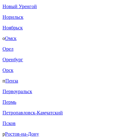
Новый Уренгой
Норильск
Ноябрьск
о
Омск
Орел
Оренбург
Орск
п
Пенза
Первоуральск
Пермь
Петропавловск-Камчатский
Псков
р
Ростов-на-Дону