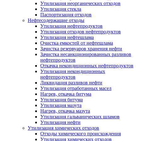
Утилизация неорганических отходов
Утилизация стекла
Паспортизация отходов
Нефтесодержащие отходы
Утилизация нефтепродуктов
Утилизация отходов нефтепродуктов
Утилизация нефтешлама
Очистка емкостей от нефтешлама
Зачистка резервуаров хранения нефти
Зачистка несанкционированных разливов
нефтепродуктов
Откачка некондиционных нефтепродуктов
Утилизация некондиционных
нефтепродуктов
Ликвидация разливов нефти
Утилизация отработанных масел
Нагрев, откачка битума
Утилизация битума
Утилизация мазута
Нагрев, откачка мазута
Утилизация гальванических шламов
Утилизация нефти
Утилизация химических отходов
Отходы химического происхождения
Утилизация химических отходов