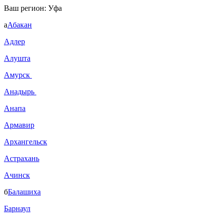
Ваш регион:
Уфа
а
Абакан
Адлер
Алушта
Амурск
Анадырь
Анапа
Армавир
Архангельск
Астрахань
Ачинск
б
Балашиха
Барнаул