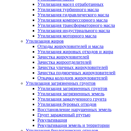
Утилизация масел отработанных
Утилизация турбинного масла
Утилизация гидравлического масла
Утилизация компрессорного масла
Утилизация трансформаторного масла
Утилизация индустриального масла
Утилизация моторного масла
Утилизация жиров
Отходы жироуловителей и масла
Утилизация жировых отходов и жира
Зачистка жироуловителей
Зачистка жироотделителей
Зачистка уличных жироуловителей
Зачистка подмоечных жироуловителей
Откачка колодцев жироуловителей
Утилизация загрязненных грунтов
Утилизация загрязненных грунтов
Утилизация загрязненных земель
Утилизация замазученного грунта
Утилизация буровых отходов
Восстановление нарушенных земель
Грунт зараженный ртутью
Рекультивация
Рекультивация земель и территории
Утилизация биологических отходов