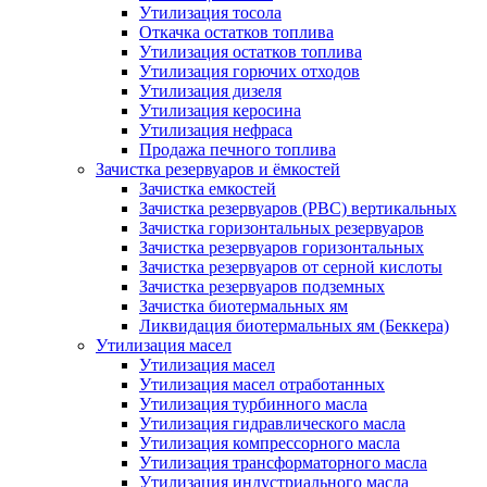
Утилизация тосола
Откачка остатков топлива
Утилизация остатков топлива
Утилизация горючих отходов
Утилизация дизеля
Утилизация керосина
Утилизация нефраса
Продажа печного топлива
Зачистка резервуаров и ёмкостей
Зачистка емкостей
Зачистка резервуаров (РВС) вертикальных
Зачистка горизонтальных резервуаров
Зачистка резервуаров горизонтальных
Зачистка резервуаров от серной кислоты
Зачистка резервуаров подземных
Зачистка биотермальных ям
Ликвидация биотермальных ям (Беккера)
Утилизация масел
Утилизация масел
Утилизация масел отработанных
Утилизация турбинного масла
Утилизация гидравлического масла
Утилизация компрессорного масла
Утилизация трансформаторного масла
Утилизация индустриального масла