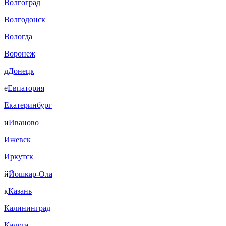
Волгоград
Волгодонск
Вологда
Воронеж
д
Донецк
е
Евпатория
Екатеринбург
и
Иваново
Ижевск
Иркутск
й
Йошкар-Ола
к
Казань
Калининград
Калуга