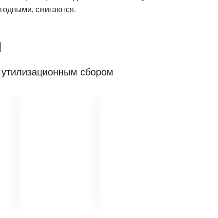
игодными, сжигаются.
ы
с утилизационным сбором