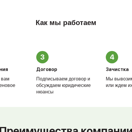
Как мы работаем
3
4
ния
Договор
Зачистка
 вам
Подписываем договор и
Мы вывози
еновое
обсуждаем юридические
или ждем их
нюансы
Преимущества компани