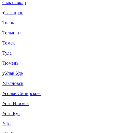
Сыктывкар
т
Таганрог
Тверь
Тольятти
Томск
Тула
Тюмень
у
Улан Удэ
Ульяновск
Усолье-Сибирское
Усть-Илимск
Усть-Кут
Уфа