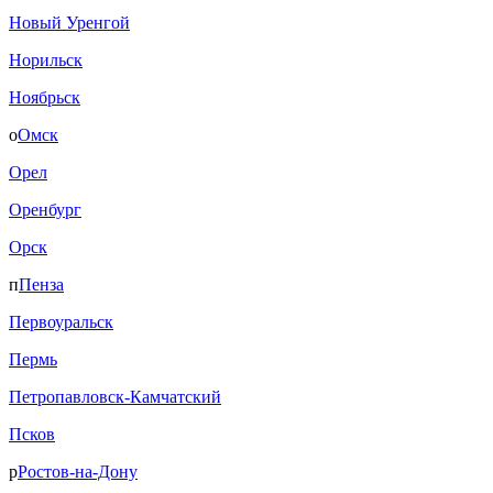
Новый Уренгой
Норильск
Ноябрьск
о
Омск
Орел
Оренбург
Орск
п
Пенза
Первоуральск
Пермь
Петропавловск-Камчатский
Псков
р
Ростов-на-Дону