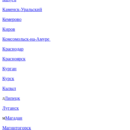
Каменск-Уральский
Кемерово
Киров
Комсомольск-на-Амуре
Краснодар
Красноярск
Курган
Курск
Кызыл
л
Липецк
Луганск
м
Магадан
Магнитогорск