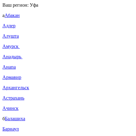
Ваш регион:
Уфа
а
Абакан
Адлер
Алушта
Амурск
Анадырь
Анапа
Армавир
Архангельск
Астрахань
Ачинск
б
Балашиха
Барнаул