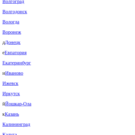
Волгоград
Волгодонск
Вологда
Воронеж
д
Донецк
е
Евпатория
Екатеринбург
и
Иваново
Ижевск
Иркутск
й
Йошкар-Ола
к
Казань
Калининград
Калуга